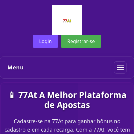
Login
Registrar-se
Menu
📱 77At A Melhor Plataforma
de Apostas
Cadastre-se na 77At para ganhar bônus no
cadastro e em cada recarga. Com a 77At, você tem