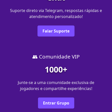
Suporte direto via Telegram, respostas rápidas e
atendimento personalizado!
Falar Suporte
👥 Comunidade VIP
1000+
Junte-se a uma comunidade exclusiva de
jogadores e compartilhe experiências!
Entrar Grupo