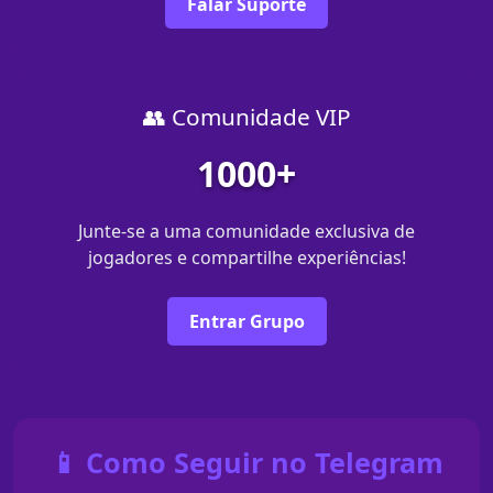
Falar Suporte
👥 Comunidade VIP
1000+
Junte-se a uma comunidade exclusiva de
jogadores e compartilhe experiências!
Entrar Grupo
📱 Como Seguir no Telegram