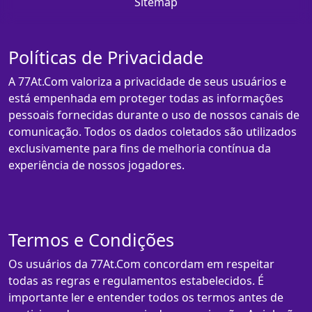
Sitemap
Políticas de Privacidade
A 77At.Com valoriza a privacidade de seus usuários e
está empenhada em proteger todas as informações
pessoais fornecidas durante o uso de nossos canais de
comunicação. Todos os dados coletados são utilizados
exclusivamente para fins de melhoria contínua da
experiência de nossos jogadores.
Termos e Condições
Os usuários da 77At.Com concordam em respeitar
todas as regras e regulamentos estabelecidos. É
importante ler e entender todos os termos antes de