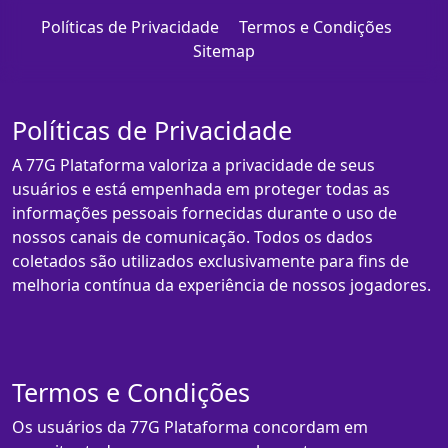
Políticas de Privacidade
Termos e Condições
Sitemap
Políticas de Privacidade
A 77G Plataforma valoriza a privacidade de seus
usuários e está empenhada em proteger todas as
informações pessoais fornecidas durante o uso de
nossos canais de comunicação. Todos os dados
coletados são utilizados exclusivamente para fins de
melhoria contínua da experiência de nossos jogadores.
Termos e Condições
Os usuários da 77G Plataforma concordam em