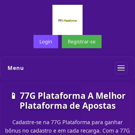
Login
Registrar-se
Menu
📱 77G Plataforma A Melhor
Plataforma de Apostas
Cadastre-se na 77G Plataforma para ganhar
bônus no cadastro e em cada recarga. Com a 77G