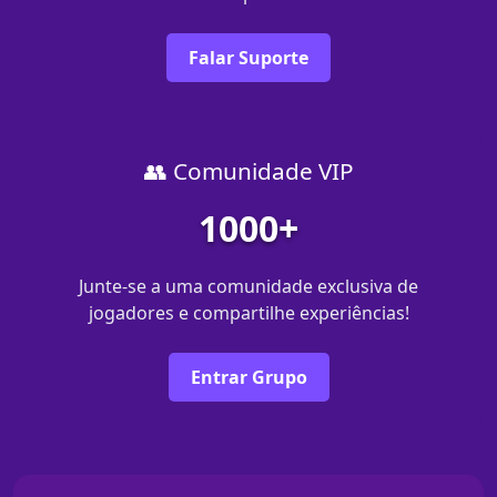
Falar Suporte
👥 Comunidade VIP
1000+
Junte-se a uma comunidade exclusiva de
jogadores e compartilhe experiências!
Entrar Grupo