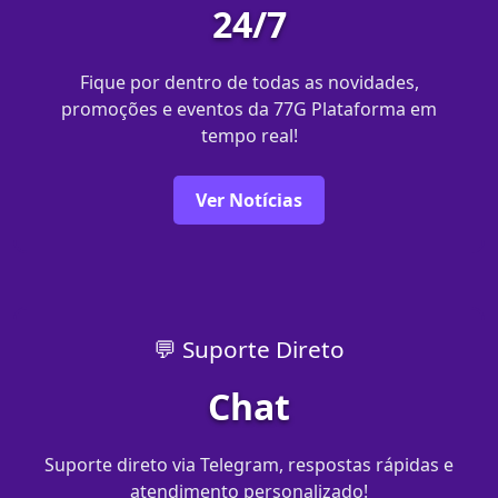
24/7
Fique por dentro de todas as novidades,
promoções e eventos da 77G Plataforma em
tempo real!
Ver Notícias
💬 Suporte Direto
Chat
Suporte direto via Telegram, respostas rápidas e
atendimento personalizado!