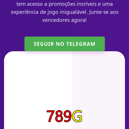
tem acesso a promoções incríveis e uma
experiência de jogo inigualável. Junte-se aos
vencedores agora!
SEGUIR NO TELEGRAM