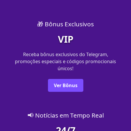
🎁 Bônus Exclusivos
VIP
Receba bônus exclusivos do Telegram,
promoções especiais e códigos promocionais
únicos!
Ver Bônus
📢 Notícias em Tempo Real
24/7