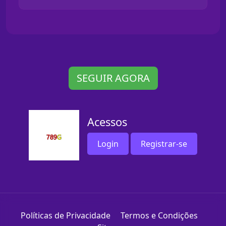
SEGUIR AGORA
Acessos
Login
Registrar-se
Políticas de Privacidade
Termos e Condições