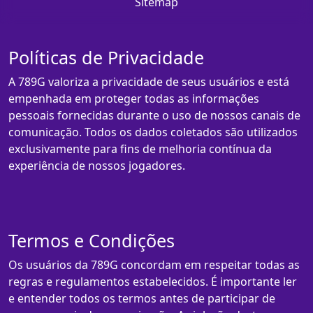
Sitemap
Políticas de Privacidade
A 789G valoriza a privacidade de seus usuários e está
empenhada em proteger todas as informações
pessoais fornecidas durante o uso de nossos canais de
comunicação. Todos os dados coletados são utilizados
exclusivamente para fins de melhoria contínua da
experiência de nossos jogadores.
Termos e Condições
Os usuários da 789G concordam em respeitar todas as
regras e regulamentos estabelecidos. É importante ler
e entender todos os termos antes de participar de