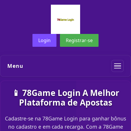
Login
Registrar-se
Menu
📱 78Game Login A Melhor
Plataforma de Apostas
Cadastre-se na 78Game Login para ganhar bônus
no cadastro e em cada recarga. Com a 78Game