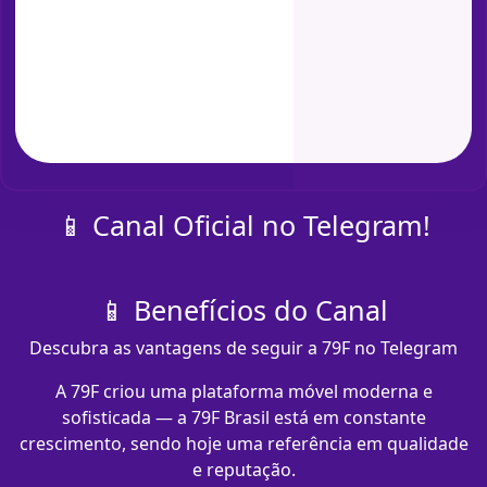
📱 Canal Oficial no Telegram!
📱 Benefícios do Canal
Descubra as vantagens de seguir a 79F no Telegram
A 79F criou uma plataforma móvel moderna e
sofisticada — a 79F Brasil está em constante
crescimento, sendo hoje uma referência em qualidade
e reputação.