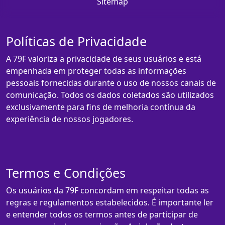
Sitemap
Políticas de Privacidade
A 79F valoriza a privacidade de seus usuários e está
empenhada em proteger todas as informações
pessoais fornecidas durante o uso de nossos canais de
comunicação. Todos os dados coletados são utilizados
exclusivamente para fins de melhoria contínua da
experiência de nossos jogadores.
Termos e Condições
Os usuários da 79F concordam em respeitar todas as
regras e regulamentos estabelecidos. É importante ler
e entender todos os termos antes de participar de