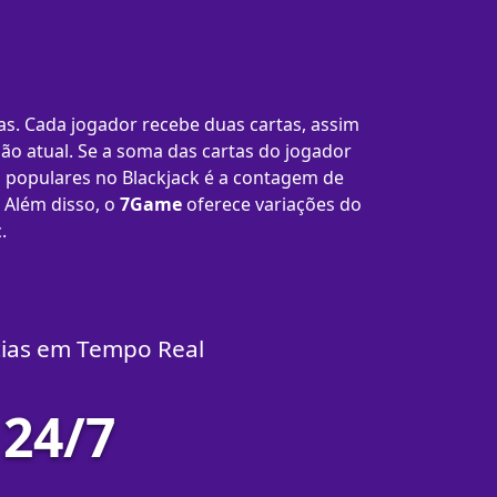
s. Cada jogador recebe duas cartas, assim
mão atual. Se a soma das cartas do jogador
s populares no Blackjack é a contagem de
 Além disso, o
7Game
oferece variações do
.
cias em Tempo Real
24/7