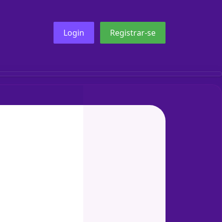
Login
Registrar-se