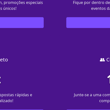
m, promoções especiais
Fique por dentro d
s únicos!
eventos d
reto
👥 
t
espostas rápidas e
Junte-se a uma com
lizado!
compa