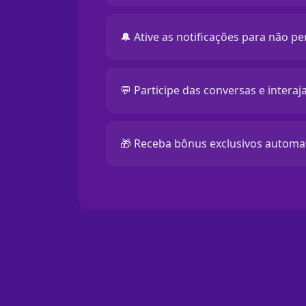
🔔 Ative as notificações para não p
💬 Participe das conversas e interaj
🎁 Receba bônus exclusivos autom