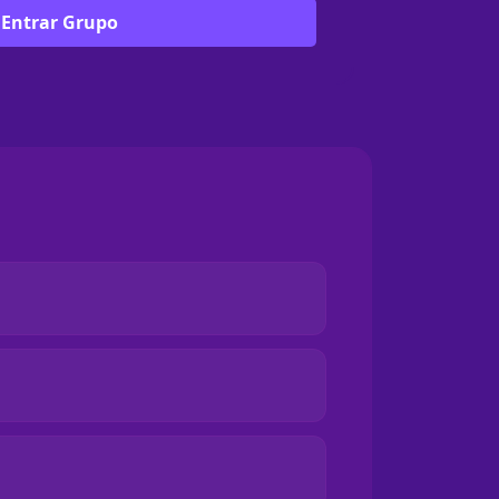
Entrar Grupo