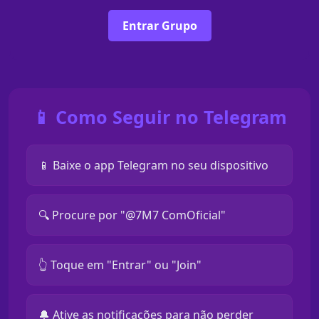
Entrar Grupo
📱 Como Seguir no Telegram
📱 Baixe o app Telegram no seu dispositivo
🔍 Procure por "@7M7 ComOficial"
👆 Toque em "Entrar" ou "Join"
🔔 Ative as notificações para não perder