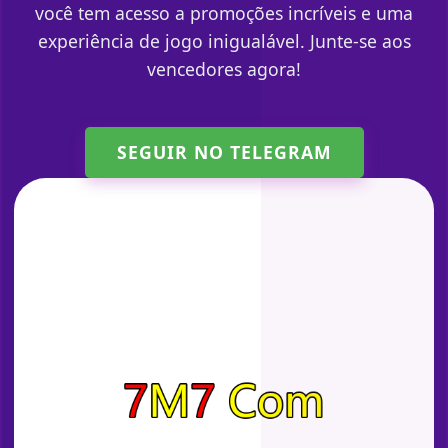
você tem acesso a promoções incríveis e uma
experiência de jogo inigualável. Junte-se aos
vencedores agora!
SEGUIR NO TELEGRAM