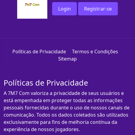
Login
Registrar-se
Políticas de Privacidade
Termos e Condições
Sitemap
Políticas de Privacidade
A 7M7 Com valoriza a privacidade de seus usuários e
está empenhada em proteger todas as informações
pessoais fornecidas durante o uso de nossos canais de
comunicação. Todos os dados coletados são utilizados
exclusivamente para fins de melhoria contínua da
experiência de nossos jogadores.