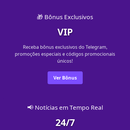
🎁 Bônus Exclusivos
VIP
Receba bônus exclusivos do Telegram,
promoções especiais e códigos promocionais
únicos!
Ver Bônus
📢 Notícias em Tempo Real
24/7