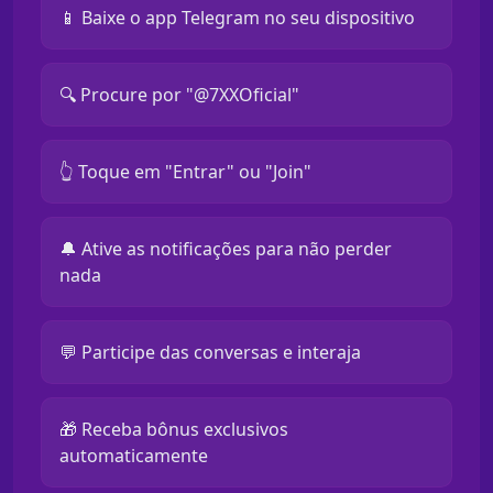
📱 Baixe o app Telegram no seu dispositivo
🔍 Procure por "@7XXOficial"
👆 Toque em "Entrar" ou "Join"
🔔 Ative as notificações para não perder
nada
💬 Participe das conversas e interaja
🎁 Receba bônus exclusivos
automaticamente