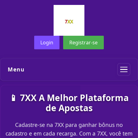
Login
Registrar-se
Menu
📱 7XX A Melhor Plataforma
de Apostas
Cadastre-se na 7XX para ganhar bônus no
cadastro e em cada recarga. Com a 7XX, você tem