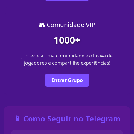
👥 Comunidade VIP
1000+
Junte-se a uma comunidade exclusiva de
jogadores e compartilhe experiências!
Entrar Grupo
📱 Como Seguir no Telegram