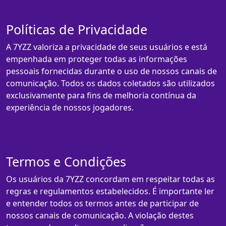
Políticas de Privacidade
A 7YZZ valoriza a privacidade de seus usuários e está
empenhada em proteger todas as informações
pessoais fornecidas durante o uso de nossos canais de
comunicação. Todos os dados coletados são utilizados
exclusivamente para fins de melhoria contínua da
experiência de nossos jogadores.
Termos e Condições
Os usuários da 7YZZ concordam em respeitar todas as
regras e regulamentos estabelecidos. É importante ler
e entender todos os termos antes de participar de
nossos canais de comunicação. A violação destes