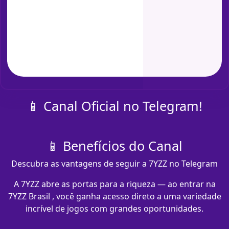
📱 Canal Oficial no Telegram!
📱 Benefícios do Canal
Descubra as vantagens de seguir a 7YZZ no Telegram
A 7YZZ abre as portas para a riqueza — ao entrar na
7YZZ Brasil , você ganha acesso direto a uma variedade
incrível de jogos com grandes oportunidades.