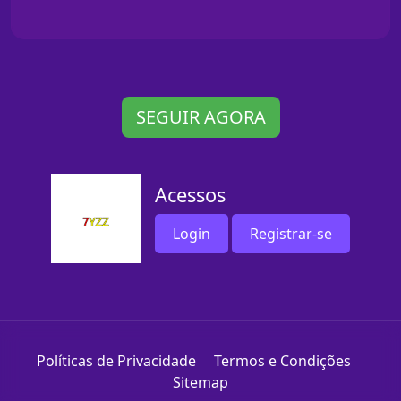
SEGUIR AGORA
Acessos
Login
Registrar-se
Políticas de Privacidade
Termos e Condições
Sitemap