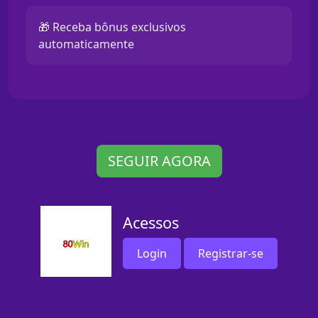
🎁 Receba bônus exclusivos
automaticamente
SEGUIR AGORA
Acessos
Login
Registrar-se