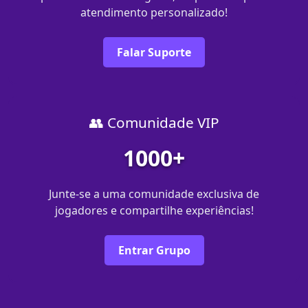
atendimento personalizado!
Falar Suporte
👥 Comunidade VIP
1000+
Junte-se a uma comunidade exclusiva de
jogadores e compartilhe experiências!
Entrar Grupo