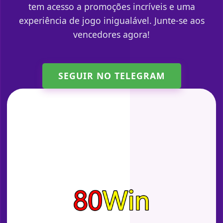
tem acesso a promoções incríveis e uma
experiência de jogo inigualável. Junte-se aos
vencedores agora!
SEGUIR NO TELEGRAM