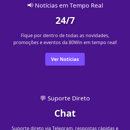
📢 Notícias em Tempo Real
24/7
Fique por dentro de todas as novidades,
promoções e eventos da 80Win em tempo real!
Ver Notícias
💬 Suporte Direto
Chat
Suporte direto via Telegram, respostas rápidas e