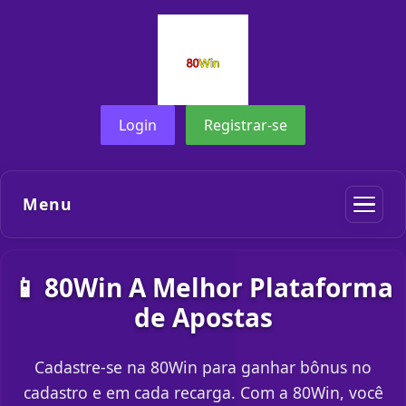
Login
Registrar-se
Menu
📱 80Win A Melhor Plataforma
de Apostas
Cadastre-se na 80Win para ganhar bônus no
cadastro e em cada recarga. Com a 80Win, você