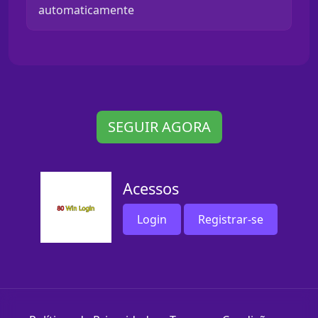
automaticamente
SEGUIR AGORA
Acessos
Login
Registrar-se