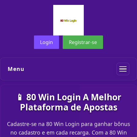
Login
Registrar-se
Menu
📱 80 Win Login A Melhor
Plataforma de Apostas
Cadastre-se na 80 Win Login para ganhar bônus
no cadastro e em cada recarga. Com a 80 Win