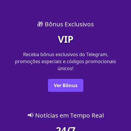
🎁 Bônus Exclusivos
VIP
Receba bônus exclusivos do Telegram,
promoções especiais e códigos promocionais
únicos!
Ver Bônus
📢 Notícias em Tempo Real
24/7