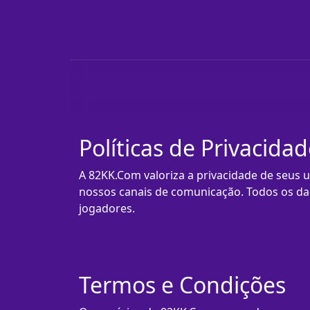
Políticas de Privacida
A 82KK.Com valoriza a privacidade de seus
nossos canais de comunicação. Todos os dad
jogadores.
Termos e Condições