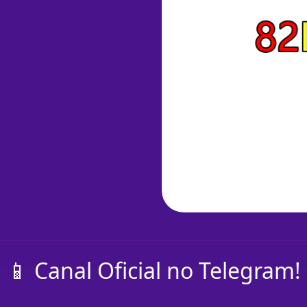
📱 Canal Oficial no Telegram!