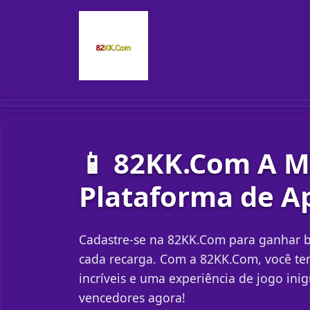
📱 82KK.Com A M
Plataforma de A
Cadastre-se na 82KK.Com para ganhar 
cada recarga. Com a 82KK.Com, você t
incríveis e uma experiência de jogo inig
vencedores agora!