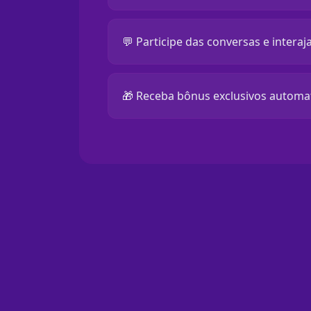
💬 Participe das conversas e interaj
🎁 Receba bônus exclusivos autom