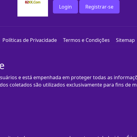
Login
Registrar-se
Políticas de Privacidade
Termos e Condições
Sitemap
de
 usuários e está empenhada em proteger todas as informaçõ
os coletados são utilizados exclusivamente para fins de m