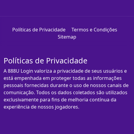
Políticas de Privacidade
Termos e Condições
Sitemap
Políticas de Privacidade
A 888U Login valoriza a privacidade de seus usuários e
está empenhada em proteger todas as informações
pessoais fornecidas durante o uso de nossos canais de
comunicação. Todos os dados coletados são utilizados
exclusivamente para fins de melhoria contínua da
experiência de nossos jogadores.