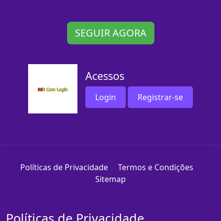
SEGUIR AGORA
Acessos
Login
Registrar-se
Políticas de Privacidade
Termos e Condições
Sitemap
Políticas de Privacidade