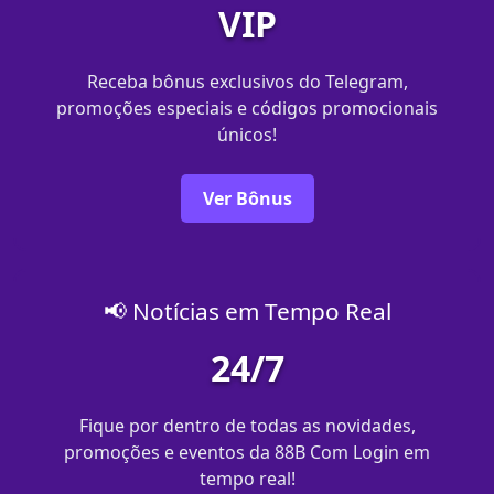
VIP
Receba bônus exclusivos do Telegram,
promoções especiais e códigos promocionais
únicos!
Ver Bônus
📢 Notícias em Tempo Real
24/7
Fique por dentro de todas as novidades,
promoções e eventos da 88B Com Login em
tempo real!